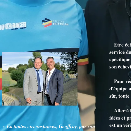
Etre éche
service du
spécifique
son échevi
Pour réali
E.G
d'équipe a
sûr, tout
Aller à l
idées et p
est un vé
« En toutes circonstances, Geoffroy, par son